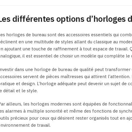
Les
options
Les différentes options d’horloges 
peuvent
être
choisies
es horloges de bureau sont des accessoires essentiels qui combi
sur
éclinent en une multitude de styles allant du classique au mod
la
n ajoutant une touche de raffinement à tout espace de travail.
page
nalogique, il est essentiel de choisir un modèle qui complète le
du
produit
nvestir dans une horloge de bureau de qualité peut transformer 
ccessoires servent de pièces maîtresses qui attirent l’attention.
ratique et design. L’horloge adéquate peut devenir un sujet de c
e détail et le style.
ar ailleurs, les horloges modernes sont équipées de fonctionnal
es alarmes à multiple sonorité et même des fonctions de synchr
utils précieux pour ceux qui désirent rester organisés tout en aj
nvironnement de travail.