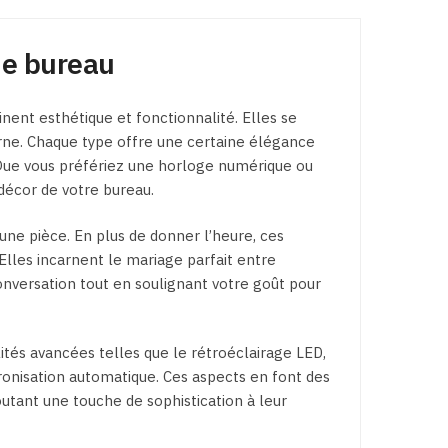
Les
options
de bureau
peuvent
être
choisies
nent esthétique et fonctionnalité. Elles se
sur
erne. Chaque type offre une certaine élégance
la
 Que vous préfériez une horloge numérique ou
page
 décor de votre bureau.
du
produit
une pièce. En plus de donner l’heure, ces
 Elles incarnent le mariage parfait entre
onversation tout en soulignant votre goût pour
ités avancées telles que le rétroéclairage LED,
onisation automatique. Ces aspects en font des
outant une touche de sophistication à leur