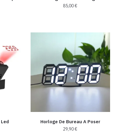
85,00
€
s
s.
 Led
Horloge De Bureau A Poser
29,90
€