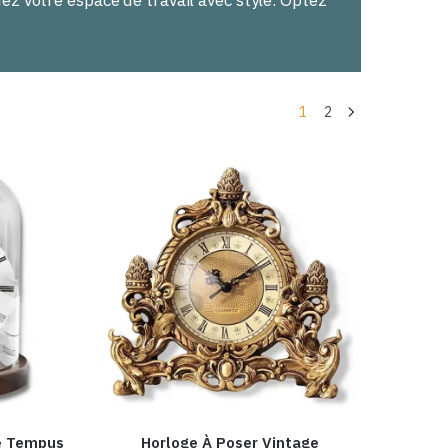
z votre espace de travail avec style. Optez
1
2
le Tempus
Horloge À Poser Vintage