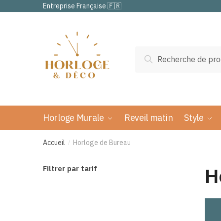
Passer
Aller
Entreprise Française 🇫🇷
à
au
la
contenu
navigation
Recherche
Recherche
pour :
Horloge Murale
Reveil matin
Style
Accueil
Horloge de Bureau
/
H
Filtrer par tarif