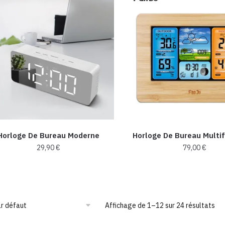
plusieur
variation
Les
options
peuvent
être
choisies
sur
la
page
Horloge De Bureau Moderne
Horloge De Bureau Multi
du
29,90
€
79,00
€
produit
Ce
produit
a
plusieur
Affichage de 1–12 sur 24 résultats
variation