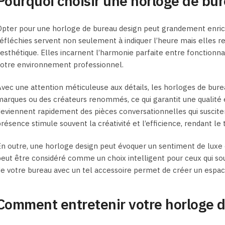
Pourquoi choisir une horloge de bur
pter pour une horloge de bureau design peut grandement enrichi
éfléchies servent non seulement à indiquer l’heure mais elles r
’esthétique. Elles incarnent l’harmonie parfaite entre fonctionnalit
votre environnement professionnel.
vec une attention méticuleuse aux détails, les horloges de bur
arques ou des créateurs renommés, ce qui garantit une qualité e
eviennent rapidement des pièces conversationnelles qui suscitent
résence stimule souvent la créativité et l’efficience, rendant le 
n outre, une horloge design peut évoquer un sentiment de luxe et
eut être considéré comme un choix intelligent pour ceux qui so
e votre bureau avec un tel accessoire permet de créer un espace 
Comment entretenir votre horloge d