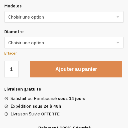
Modeles
Diametre
Effacer
quantité
Ajouter au panier
de
Horloge
Industrielle
Livraison gratuite
Minimale
Satisfait ou Remboursé
sous 14 jours
Expédition
sous 24 à 48h
Livraison Suivie
OFFERTE
Paiement 100% Sécurisé