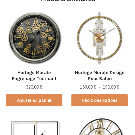
Horloge Murale
Horloge Murale Design
Engrenage Tournant
Pour Salon
Plage
320,00
€
159,00
€
–
190,00
€
de
Ce
prix :
Ajouter au panier
Choix des options
produit
159,00 
a
à
plusieurs
190,00 
variations.
Les