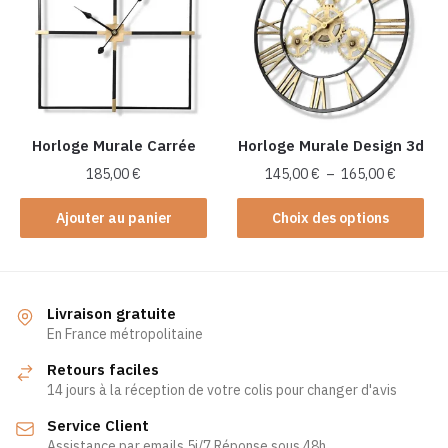
options
peuvent
être
choisies
sur
la
Horloge Murale Carrée
Horloge Murale Design 3d
page
Plage
185,00
€
145,00
€
–
165,00
€
du
de
Ce
produit
prix :
Ajouter au panier
Choix des options
produit
145,00 
a
à
plusieurs
165,00 
variations.
Livraison gratuite
Les
En France métropolitaine
options
Retours faciles
peuvent
14 jours à la réception de votre colis pour changer d'avis
être
Service Client
choisies
Assistance par emails 5j/7 Réponse sous 48h