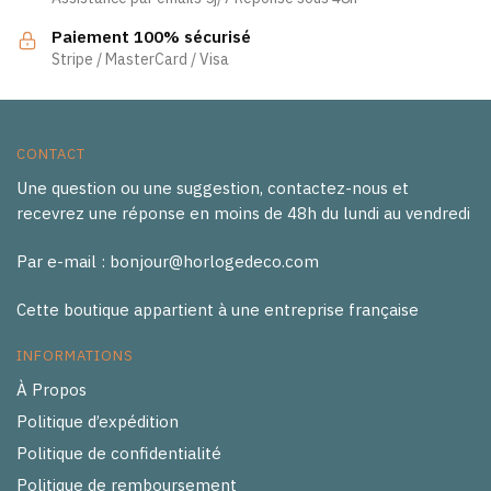
sur
la
Paiement 100% sécurisé
page
Stripe / MasterCard / Visa
du
produit
CONTACT
Une question ou une suggestion, contactez-nous et
recevrez une réponse en moins de 48h du lundi au vendredi
Par e-mail : bonjour@horlogedeco.com
Cette boutique appartient à une entreprise française
INFORMATIONS
À Propos
Politique d’expédition
Politique de confidentialité
Politique de remboursement